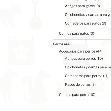
product
0
Abrigos para gatos
0
produc
Colchonetas y camas para g
9
Comederos para gatos
9
pro
0
Comida para gatos
0
productos
44
Perros
44
productos
44
Accesorios para perros
44
produ
10
Abrigos para perros
10
produ
Colchonetas y camas para p
11
Comederos para perros
11
pr
3
Paseo de perros
3
productos
0
Comida para perros
0
productos