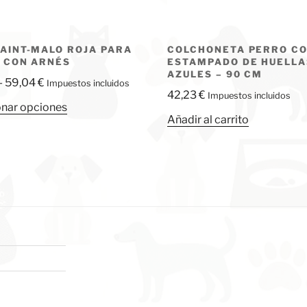
AINT-MALO ROJA PARA
COLCHONETA PERRO C
 CON ARNÉS
ESTAMPADO DE HUELLA
AZULES – 90 CM
Rango
-
59,04
€
Impuestos incluidos
42,23
€
Impuestos incluidos
de
Este
onar opciones
precios:
Añadir al carrito
producto
desde
tiene
45,97 €
múltiples
hasta
variantes.
59,04 €
Las
opciones
se
pueden
elegir
en
la
página