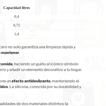
Capacidad litros
0,4
0,75
1,4
acero no solo garantiza una limpieza rápida y
de mantener
.
a comida
, haciendo un guiño al icónico símbolo
erro y añadir un elemento decorativo a tu hogar.
iona un
efecto antideslizante
, manteniendo el
uidos
. La silicona, conocida por su durabilidad y
lidades de dos materiales distintos: la