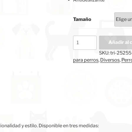
Tamaño
Comedero
Añadir al 
para
perros
SKU:
tri-25255
con
para perros
,
Diversos
,
Perr
dibujo
de
hueso.
Acero
Inoxidable
cantidad
onalidad y estilo. Disponible en tres medidas: