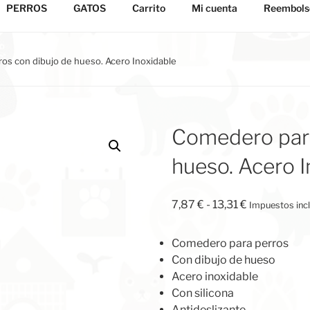
PERROS
GATOS
Carrito
Mi cuenta
Reembolso
os con dibujo de hueso. Acero Inoxidable
Comedero para
hueso. Acero I
Rango
7,87
€
-
13,31
€
Impuestos inc
de
precios:
Comedero para perros
desde
Con dibujo de hueso
7,87 €
Acero inoxidable
hasta
Con silicona
13,31 €
Antideslizante