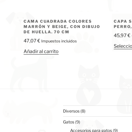
CAMA CUADRADA COLORES
CAPA S
MARRÓN Y BEIGE, CON DIBUJO
PERRO,
DE HUELLA. 70 CM
45,97
€
47,07
€
Impuestos incluidos
Selecci
Añadir al carrito
8
Diversos
8
productos
9
Gatos
9
productos
9
Accesorios para gatos
9