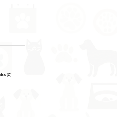
os
tos
0
atos
0
productos
ductos