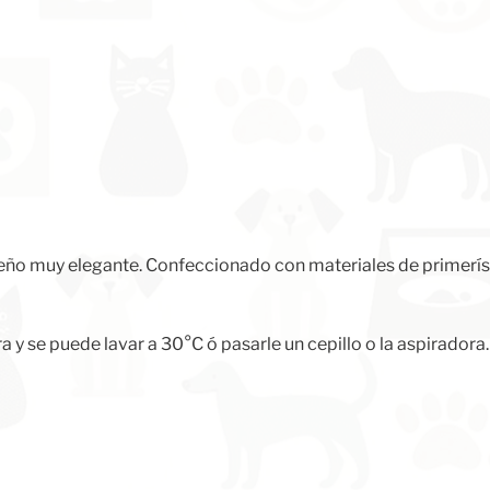
y
gris,
con
estampado
de
huella.
105
cm
cantidad
o muy elegante. Confeccionado con materiales de primerísima
y se puede lavar a 30°C ó pasarle un cepillo o la aspiradora.