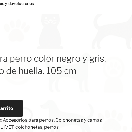
s y devoluciones
a perro color negro y gris,
 de huella. 105 cm
carrito
s:
Accesorios para perros
,
Colchonetas y camas
UIVET
,
colchonetas
,
perros