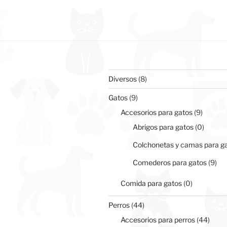
tiene
45,97 €
múltiples
hasta
variantes.
59,04 €
Las
opciones
se
pueden
8
Diversos
8
elegir
productos
9
en
Gatos
9
productos
la
9
Accesorios para gatos
9
página
product
0
Abrigos para gatos
0
de
produc
Colchonetas y camas para g
producto
9
Comederos para gatos
9
pro
0
Comida para gatos
0
productos
44
Perros
44
productos
44
Accesorios para perros
44