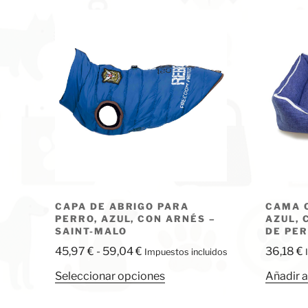
CAPA DE ABRIGO PARA
CAMA 
PERRO, AZUL, CON ARNÉS –
AZUL, 
SAINT-MALO
DE PER
Rango
45,97
€
-
59,04
€
36,18
€
Impuestos incluidos
de
Este
Seleccionar opciones
Añadir a
precios:
producto
desde