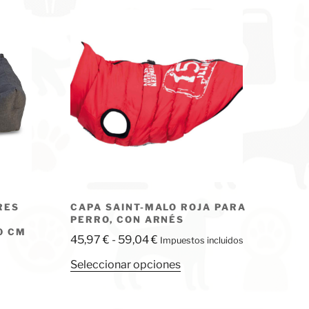
RES
CAPA SAINT-MALO ROJA PARA
PERRO, CON ARNÉS
0 CM
Rango
45,97
€
-
59,04
€
Impuestos incluidos
de
Este
Seleccionar opciones
precios:
producto
desde
tiene
45,97 €