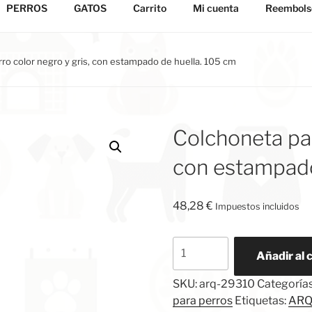
PERROS
GATOS
Carrito
Mi cuenta
Reembolso
ro color negro y gris, con estampado de huella. 105 cm
Colchoneta par
con estampado
48,28
€
Impuestos incluidos
Colchoneta
Añadir al 
para
perro
SKU:
arq-29310
Categoría
color
para perros
Etiquetas:
ARQ
negro